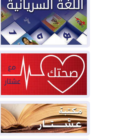
2026-08-05
حرائق فرنسا.. توقيف 402
شخص بينهم 156 قاصرا منذ بداية موسم
الحرائق
2026-08-04
سومو: إنتاج النفط في إقليم
كوردستان انخفض إلى أقل من 10%
2026-08-04
ملفات حقبة الكاظمي تعود إلى
الواجهة.. أنباء عن مراجعات قضائية
وتحقيقات أوسع في قضايا فساد
2026-08-04
بيترو يشكو تزوير الانتخابات
الرئاسية ويحذر من "حرب أهلية" في
كولومبيا
2026-08-03
رئيس إقليم كوردستان في
دمشق في زيارة رسمية
2026-08-03
العراق يؤكد مجدداً التزامه