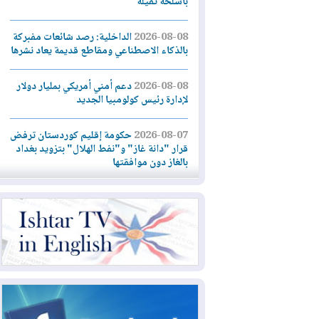
بأسلحة ثقيلة
2026-08-08
الداخلية: رصد شائعات مفبركة
بالذكاء الاصطناعي ومقاطع قديمة يعاد نشرها
2026-08-08
دعم أمني أمريكي بمليار دولار
لإدارة رئيس كولومبيا الجديد
2026-08-07
حكومة إقليم كوردستان ترفض
قرار "دانة غاز" و"نفط الهلال" بتزويد بغداد
بالغاز دون موافقتها
2026-08-07
القوات المسلحة العراقية: خطة
أمنية لإجهاض هجمة محتملة على السعودية
2026-08-07
الاستخبارات الأميركية: بوتين
قد يختبر تماسك الناتو بهجوم محدود
2026-08-06
نيجيرفان بارزاني حول اجتماع
"إدارة الدولة": أكدنا دعم تنفيذ البرنامج