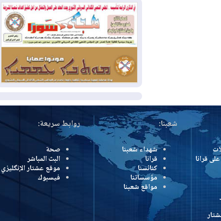
بمنع الهجمات على الدول المجاورة
2026-08-03
العجز والاقتراض يطوقان
المالية العراقية.. اقتراض يتجاوز 3 تريليونات
دينار!
2026-08-03
كوبا تغرق في الظلام مجددا
وانهيار الشبكة الكهربائية
المزيد
شعبنا:
روابط سريعة:
شهداء شعبنا
صحة
رانا
قرانا
البث المباشر
كنائسنا
موقع عشتار الإنگليزي
مؤسساتنا
فيسبوك
مواقع شعبنا