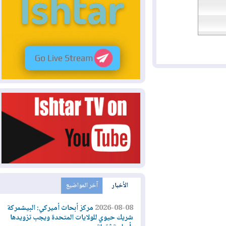
الأخبار
آخر المواضيع
2026-08-08
مركز أبحاث أميركي: البيشمركة
شريك حيوي للولايات المتحدة ويجب تزويدها