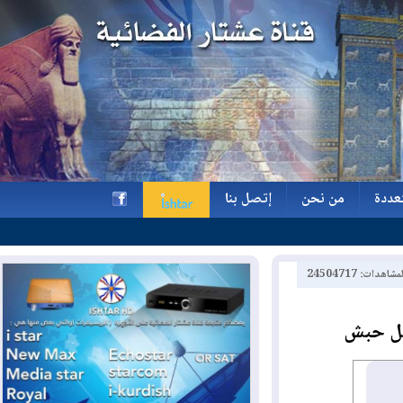
ة
من نحن
إتصل بنا
ة
من نحن
إتصل بنا
h
2450471