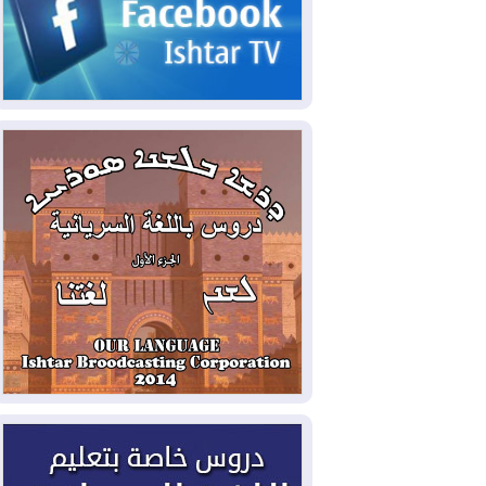
الحكومي وأهمية حصر السلاح
2026-08-06
ائتلاف ادارة الدولة: من
يقومون بسلوك يهدد امن البلاد خارجون عن
القانون يجب محاربتهم
2026-08-06
بعد هجومين قرب باب المندب..
تحذيرات من تصعيد يهدد الملاحة في البحر
الأحمر
2026-08-06
مئات القاصرين بلا مأوى.. أزمة
سبتة تتصاعد وتضغط على مدريد
2026-08-05
لمدة عام.. بدء توريد 100
مليون قدم مكعب يومياً من غاز كورمور في
إقليم كوردستان إلى وزارة الكهرباء العراقية
2026-08-05
15كارثة بيئية ومناخية ترسم
ملامح أخطر التحديات التي تواجه العراق
اليوم