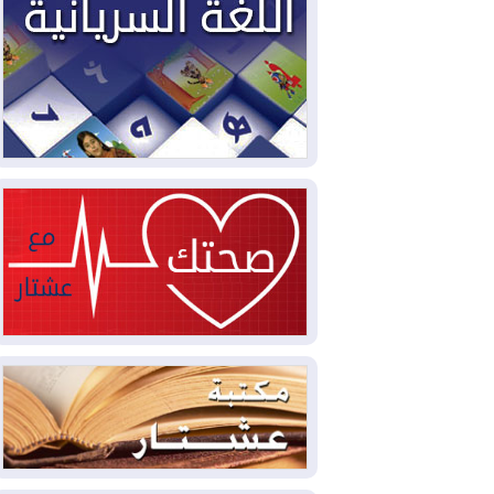
2026-08-04
بيترو يشكو تزوير الانتخابات
الرئاسية ويحذر من "حرب أهلية" في
كولومبيا
2026-08-03
رئيس إقليم كوردستان في
دمشق في زيارة رسمية
2026-08-03
العراق يؤكد مجدداً التزامه
بمنع الهجمات على الدول المجاورة
2026-08-03
العجز والاقتراض يطوقان
المالية العراقية.. اقتراض يتجاوز 3 تريليونات
دينار!
2026-08-03
كوبا تغرق في الظلام مجددا
وانهيار الشبكة الكهربائية
2026-08-03
أوامر بإجلاء 60 ألف شخص