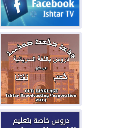
2026-08-06
مئات القاصرين بلا مأوى.. أزمة
سبتة تتصاعد وتضغط على مدريد
2026-08-05
لمدة عام.. بدء توريد 100
مليون قدم مكعب يومياً من غاز كورمور في
إقليم كوردستان إلى وزارة الكهرباء العراقية
2026-08-05
15كارثة بيئية ومناخية ترسم
ملامح أخطر التحديات التي تواجه العراق
اليوم
2026-08-05
حرائق فرنسا.. توقيف 402
شخص بينهم 156 قاصرا منذ بداية موسم
الحرائق
2026-08-04
سومو: إنتاج النفط في إقليم
كوردستان انخفض إلى أقل من 10%
2026-08-04
ملفات حقبة الكاظمي تعود إلى
الواجهة.. أنباء عن مراجعات قضائية
وتحقيقات أوسع في قضايا فساد