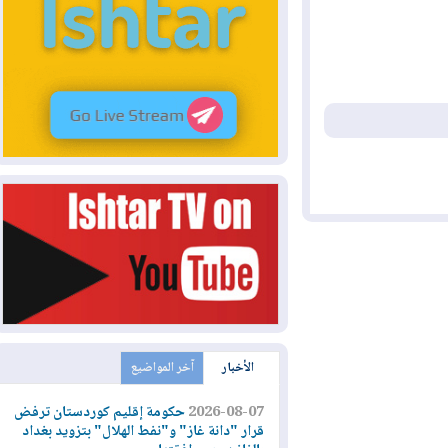
الأخبار
آخر المواضيع
2026-08-07
حكومة إقليم كوردستان ترفض
قرار "دانة غاز" و"نفط الهلال" بتزويد بغداد