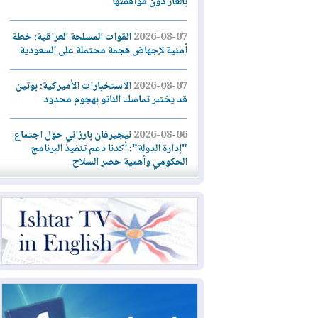
بالغاز دون موافقتها
2026-08-07
القوات المسلحة العراقية: خطة
أمنية لإجهاض هجمة محتملة على السعودية
2026-08-07
الاستخبارات الأميركية: بوتين
قد يختبر تماسك الناتو بهجوم محدود
2026-08-06
نيجيرفان بارزاني حول اجتماع
"إدارة الدولة": أكدنا دعم تنفيذ البرنامج
الحكومي وأهمية حصر السلاح
2026-08-06
ائتلاف ادارة الدولة: من
يقومون بسلوك يهدد امن البلاد خارجون عن
القانون يجب محاربتهم
2026-08-06
بعد هجومين قرب باب المندب..
تحذيرات من تصعيد يهدد الملاحة في البحر
الأحمر