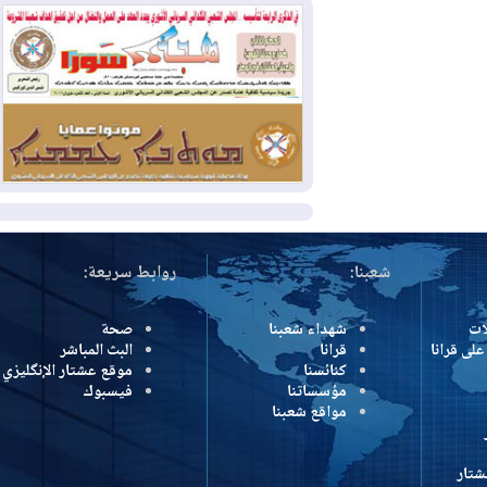
بسبب الحرائق في ولاية واشنطن
2026-08-02
مشروع "حسابي" يُمهل
الموظفين حتى نهاية أغسطس لاستلام
بطاقاتهم المصرفية
2026-08-02
دمشق وعمّان تحذران بغداد:
أي هجوم من أراضي العراق سيواجه برد
المزيد
شعبنا:
روابط سريعة:
شهداء شعبنا
صحة
رانا
قرانا
البث المباشر
كنائسنا
موقع عشتار الإنگليزي
مؤسساتنا
فيسبوك
مواقع شعبنا