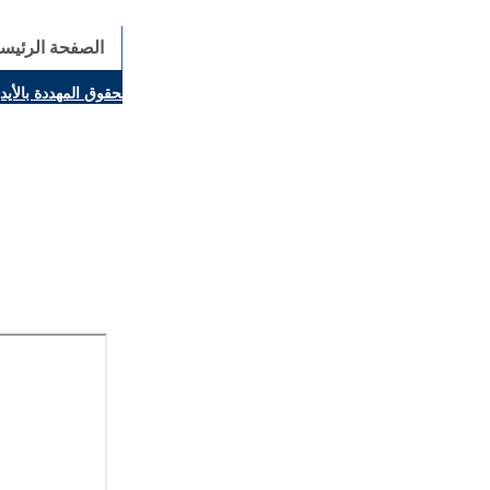
الصفحة الرئيسي
ينال بارولين: إنَّ الحوار يُستبدل اليوم بالقوة، ويجب حماية الحقوق المهددة بالأي