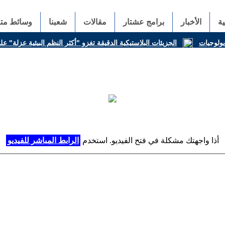
ة
الأخبار
برامج عشتار
مقالات
شعبنا
وسائط متع
ديولوجيات
الجزيئات البلاستيكية الدقيقة تغزو "أكثر النظم البيئية عزلة" 
أذا واجهتك مشكلة في فتح الفيديو. استخدم
الرابط المباشر للفيديو