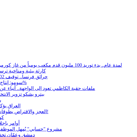
لمدة عام.. بدء توريد 100 مليون قدم مكعب يومياً من غاز كورمور في إقليم كوردستان إلى وزارة الكهرباء العراقية
15كارثة بيئية ومناخية تر
حرائق فرنسا.. توقيف 402 شخص بينهم 156 قاصرا منذ بداية موسم الحرائق
سومو: إنتاج النفط في إقليم كوردستان انخفض إلى أقل من 10%
ملفات حقبة الكاظمي تعود إلى الواجهة.. أنباء 
بيترو يشكو تزوير الانت
ر
العراق يؤك
العجز والاقتراض يطوقان المالية العراقية.. اقتراض يتجاوز 3 تريليونات دينار!
كو
أوامر بإجلاء 60 ألف شخص بسبب الحرائق في ولا
مشروع "حسابي" يُمهل الموظفين
دمشق وعمّان تحذر