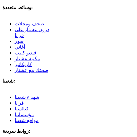
وسائط متعددة:
صحف ومجلات
درون عشتار على
قرانا
صور
أغاني
فيديو كليب
مكتبة عشتار
كاريكاتير
صحتك مع عشتار
شعبنا:
شهداء شعبنا
قرانا
كنائسنا
مؤسساتنا
مواقع شعبنا
روابط سريعة: