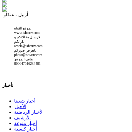
أربيل - عنكاوا
موقع القناة:
www.ishtartv.com
لارسال مقالاتكم و
ارائكم:
article@ishtartv.com
لعرض صوركم:
photo@ishtartv.com
هاتف الموقع:
009647516234401
أخبار:
أخبار شعبنا
الأخبار
الأخبار الرياضية
الأرشيف
أخبار منوعة
أخبار كنسية