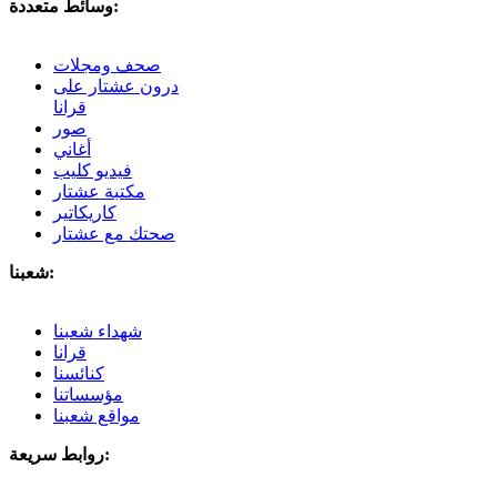
وسائط متعددة:
صحف ومجلات
درون عشتار على
قرانا
صور
أغاني
فيديو كليب
مكتبة عشتار
كاريكاتير
صحتك مع عشتار
شعبنا:
شهداء شعبنا
قرانا
كنائسنا
مؤسساتنا
مواقع شعبنا
روابط سريعة: