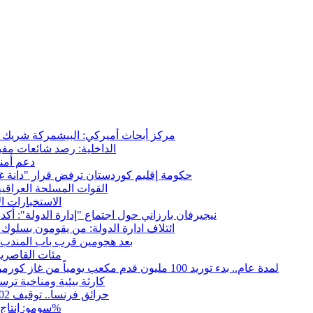
مركز أبحاث أميركي: البيشمركة شريك حي
الداخلية: رصد شائعات مفب
دعم أمني
حكومة إقليم كوردستان ترفض قرار "دانة غاز"
القوات المسلحة العراقي
الاستخبارات ال
نيجيرفان بارزاني حول اجتماع "إدارة الدولة": أكد
ائتلاف ادارة الدولة: من يقومون بسلوك 
بعد هجومين قرب باب المندب.. 
مئات القاصرين
لمدة عام.. بدء توريد 100 مليون قدم مكعب يومياً من غاز كورمور في إقليم كوردستان إلى وزارة الكهرباء العراقية
15كارثة بيئية ومناخية تر
حرائق فرنسا.. توقيف 402 شخص بينهم 156 قاصرا منذ بداية موسم الحرائق
سومو: إنتاج النفط في إقليم كوردستان انخفض إلى أقل من 10%