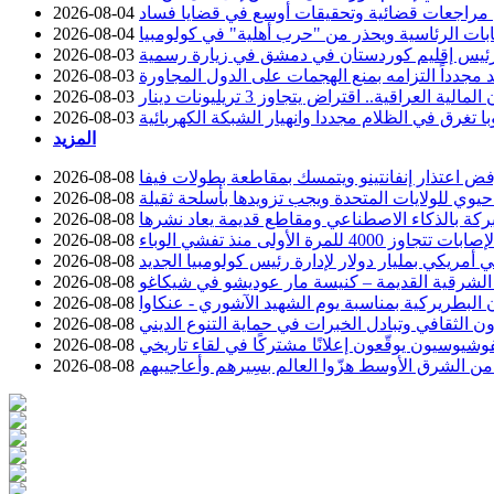
عن مراجعات قضائية وتحقيقات أوسع في قضايا فساد
2026-08-04
خابات الرئاسية ويحذر من "حرب أهلية" في كولومبيا
2026-08-04
ئيس إقليم كوردستان في دمشق في زيارة رسمية
2026-08-03
د مجدداً التزامه بمنع الهجمات على الدول المجاورة
2026-08-03
2026-08-03
با تغرق في الظلام مجددا وانهيار الشبكة الكهربائية
2026-08-03
المزيد
رفض اعتذار إنفانتينو ويتمسك بمقاطعة بطولات فيفا
2026-08-08
وي للولايات المتحدة ويجب تزويدها بأسلحة ثقيلة
2026-08-08
ركة بالذكاء الاصطناعي ومقاطع قديمة يعاد نشرها
2026-08-08
تجاوز 4000 للمرة الأولى منذ تفشي الوباء
2026-08-08
 أمريكي بمليار دولار لإدارة رئيس كولومبيا الجديد
2026-08-08
 الشرقية القديمة – كنيسة مار عوديشو في شيكاغو
2026-08-08
ن البطريركية بمناسبة يوم الشهيد الآشوري - عنكاوا
2026-08-08
ون الثقافي وتبادل الخبرات في حماية التنوع الديني
2026-08-08
شيوسيون يوقّعون إعلانًا مشتركًا في لقاء تاريخي
2026-08-08
ن الشرق الأوسط هزّوا العالم بسِيرهم وأعاجيبهم
2026-08-08