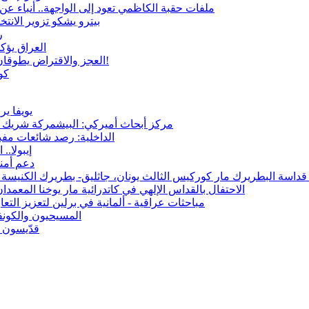
ملفات حقبة الكاظمي تعود إلى الواجهة.. أنباء 
بيترو يشكو تزوير الانت
ر
العراق يؤك
العجز والاقتراض يطوقان المالية العراقية.. اقتراض يتجاوز 3 تريليونات دينار!
كو
يويفا ي
مركز أبحاث أميركي: البيشمركة شريك حي
الداخلية: رصد شائعات مفب
إيبولا.. الإصابات ت
دعم أمني
ه قداسة البطريرك مار كوركيس الثالث يونان، جاثليق- بطريرك الكنيسة
الاحتفال بالقداس الإلهي في كاتدرائية مار يوخنا المعمدا
مباحثات عراقية - ألمانية في برلين لتعزيز التعا
المسيحيون والكونفو
قدّيسون م