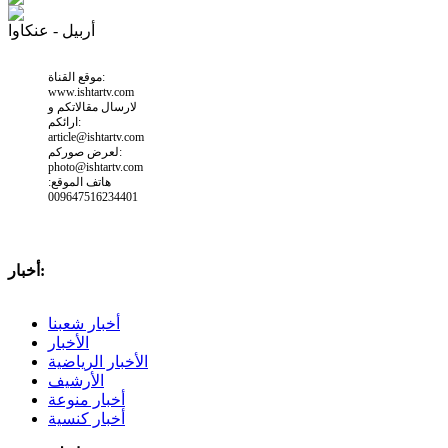
أربيل - عنكاوا
موقع القناة:
www.ishtartv.com
لارسال مقالاتكم و
ارائكم:
article@ishtartv.com
لعرض صوركم:
photo@ishtartv.com
هاتف الموقع:
009647516234401
أخبار:
أخبار شعبنا
الأخبار
الأخبار الرياضية
الأرشيف
أخبار منوعة
أخبار كنسية