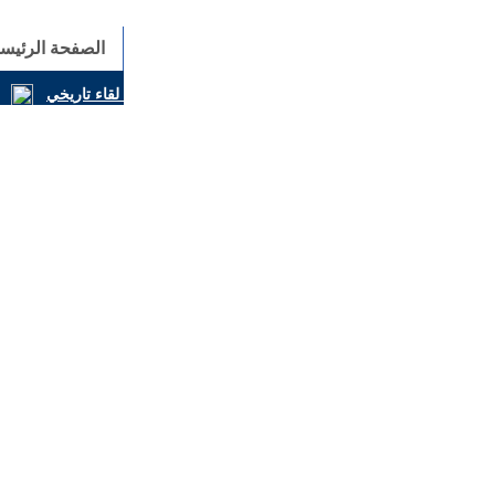
الصفحة الرئيسي
المسيحيون والكونفوشيوسيون يوقّعون إعلانًا مشتركًا في لقاء تاريخي