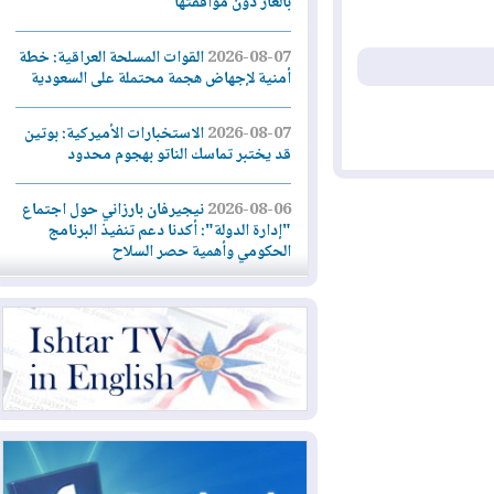
بالغاز دون موافقتها
2026-08-07
القوات المسلحة العراقية: خطة
أمنية لإجهاض هجمة محتملة على السعودية
2026-08-07
الاستخبارات الأميركية: بوتين
قد يختبر تماسك الناتو بهجوم محدود
2026-08-06
نيجيرفان بارزاني حول اجتماع
"إدارة الدولة": أكدنا دعم تنفيذ البرنامج
الحكومي وأهمية حصر السلاح
2026-08-06
ائتلاف ادارة الدولة: من
يقومون بسلوك يهدد امن البلاد خارجون عن
القانون يجب محاربتهم
2026-08-06
بعد هجومين قرب باب المندب..
تحذيرات من تصعيد يهدد الملاحة في البحر
الأحمر