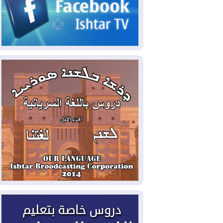
2026-08-06
مئات القاصرين بلا مأوى.. أزمة
سبتة تتصاعد وتضغط على مدريد
2026-08-05
لمدة عام.. بدء توريد 100
مليون قدم مكعب يومياً من غاز كورمور في
إقليم كوردستان إلى وزارة الكهرباء العراقية
2026-08-05
15كارثة بيئية ومناخية ترسم
ملامح أخطر التحديات التي تواجه العراق
اليوم
2026-08-05
حرائق فرنسا.. توقيف 402
شخص بينهم 156 قاصرا منذ بداية موسم
الحرائق
2026-08-04
سومو: إنتاج النفط في إقليم
كوردستان انخفض إلى أقل من 10%
2026-08-04
ملفات حقبة الكاظمي تعود إلى
الواجهة.. أنباء عن مراجعات قضائية
وتحقيقات أوسع في قضايا فساد