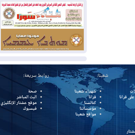
بسبب الحرائق في ولاية واشنطن
2026-08-02
مشروع "حسابي" يُمهل
الموظفين حتى نهاية أغسطس لاستلام
بطاقاتهم المصرفية
2026-08-02
دمشق وعمّان تحذران بغداد:
أي هجوم من أراضي العراق سيواجه برد
المزيد
شعبنا:
روابط سريعة:
شهداء شعبنا
صحة
رانا
قرانا
البث المباشر
كنائسنا
موقع عشتار الإنگليزي
مؤسساتنا
فيسبوك
مواقع شعبنا