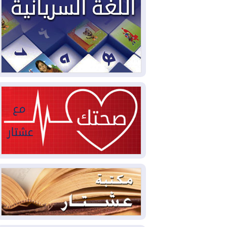
2026-08-04
بيترو يشكو تزوير الانتخابات
الرئاسية ويحذر من "حرب أهلية" في
كولومبيا
2026-08-03
رئيس إقليم كوردستان في
دمشق في زيارة رسمية
2026-08-03
العراق يؤكد مجدداً التزامه
بمنع الهجمات على الدول المجاورة
2026-08-03
العجز والاقتراض يطوقان
المالية العراقية.. اقتراض يتجاوز 3 تريليونات
دينار!
2026-08-03
كوبا تغرق في الظلام مجددا
وانهيار الشبكة الكهربائية
2026-08-03
أوامر بإجلاء 60 ألف شخص