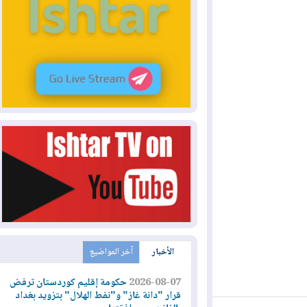
الأخبار
آخر المواضيع
2026-08-07
حكومة إقليم كوردستان ترفض
قرار "دانة غاز" و"نفط الهلال" بتزويد بغداد