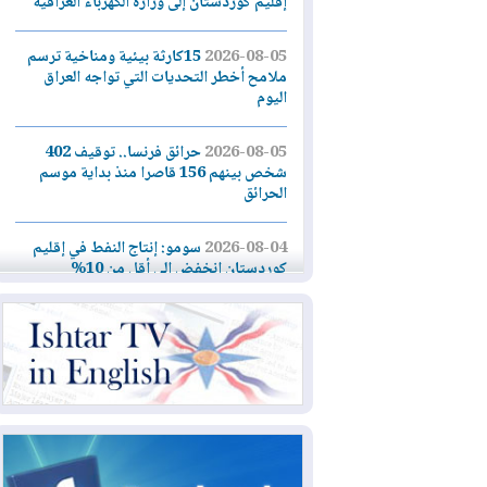
إقليم كوردستان إلى وزارة الكهرباء العراقية
2026-08-05
15كارثة بيئية ومناخية ترسم
ملامح أخطر التحديات التي تواجه العراق
اليوم
2026-08-05
حرائق فرنسا.. توقيف 402
شخص بينهم 156 قاصرا منذ بداية موسم
الحرائق
2026-08-04
سومو: إنتاج النفط في إقليم
كوردستان انخفض إلى أقل من 10%
2026-08-04
ملفات حقبة الكاظمي تعود إلى
الواجهة.. أنباء عن مراجعات قضائية
وتحقيقات أوسع في قضايا فساد
2026-08-04
بيترو يشكو تزوير الانتخابات
الرئاسية ويحذر من "حرب أهلية" في
كولومبيا