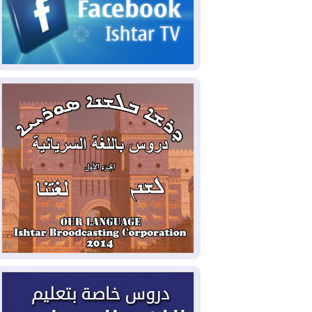
2026-08-03
رئيس إقليم كوردستان في
دمشق في زيارة رسمية
2026-08-03
العراق يؤكد مجدداً التزامه
بمنع الهجمات على الدول المجاورة
2026-08-03
العجز والاقتراض يطوقان
المالية العراقية.. اقتراض يتجاوز 3 تريليونات
دينار!
2026-08-03
كوبا تغرق في الظلام مجددا
وانهيار الشبكة الكهربائية
2026-08-03
أوامر بإجلاء 60 ألف شخص
بسبب الحرائق في ولاية واشنطن
2026-08-02
مشروع "حسابي" يُمهل
الموظفين حتى نهاية أغسطس لاستلام
بطاقاتهم المصرفية