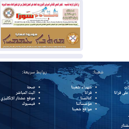
2026-07-31
50 درجة مئوية في 5
محافظات.. العراق على موعد مع موجة حر
السبت
2026-07-31
سبتة تهز أوروبا.. إيطاليا تهدد
بورقة شنغن وفرنسا تشدد الحدود
المزيد
شعبنا:
روابط سريعة:
شهداء شعبنا
صحة
رانا
قرانا
البث المباشر
كنائسنا
موقع عشتار الإنگليزي
مؤسساتنا
فيسبوك
مواقع شعبنا