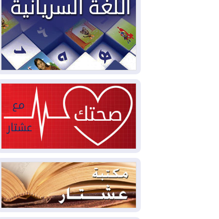
2026-08-02
دمشق وعمّان تحذران بغداد:
أي هجوم من أراضي العراق سيواجه برد
2026-08-02
ترامب: الولايات المتحدة
وإسرائيل تعلقان شن ضربات على إيران
2026-08-01
تقرير: الولايات المتحدة تسحب
منظومة باتريوت الدفاعية من أربيل
2026-08-01
النفط: اتفاقية ثلاثية لاستئناف
التصدير عبر جيهان بطاقة 750 ألف برميل
يومياً
2026-08-01
"في أقرب وقت ممكن".. إدارة
ترامب تخطط لشن ضربات جديدة على إيران
2026-07-31
أتروشي: قرار السلم والحرب
في العراق "مختطف" وخارج سيطرة
الحكومة