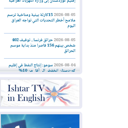
إقليم كوردستان إلى وزارة الكهرباء العراقية
2026-08-05
15كارثة بيئية ومناخية ترسم
ملامح أخطر التحديات التي تواجه العراق
اليوم
2026-08-05
حرائق فرنسا.. توقيف 402
شخص بينهم 156 قاصرا منذ بداية موسم
الحرائق
2026-08-04
سومو: إنتاج النفط في إقليم
كوردستان انخفض إلى أقل من 10%
2026-08-04
ملفات حقبة الكاظمي تعود إلى
الواجهة.. أنباء عن مراجعات قضائية
وتحقيقات أوسع في قضايا فساد
2026-08-04
بيترو يشكو تزوير الانتخابات
الرئاسية ويحذر من "حرب أهلية" في
كولومبيا