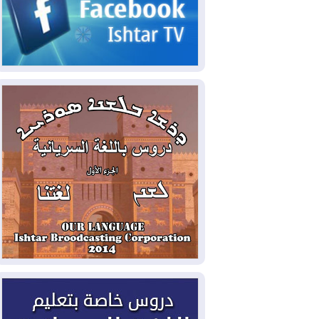
2026-08-03
رئيس إقليم كوردستان في
دمشق في زيارة رسمية
2026-08-03
العراق يؤكد مجدداً التزامه
بمنع الهجمات على الدول المجاورة
2026-08-03
العجز والاقتراض يطوقان
المالية العراقية.. اقتراض يتجاوز 3 تريليونات
دينار!
2026-08-03
كوبا تغرق في الظلام مجددا
وانهيار الشبكة الكهربائية
2026-08-03
أوامر بإجلاء 60 ألف شخص
بسبب الحرائق في ولاية واشنطن
2026-08-02
مشروع "حسابي" يُمهل
الموظفين حتى نهاية أغسطس لاستلام
بطاقاتهم المصرفية