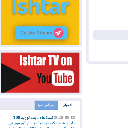
الأخبار
آخر المواضيع
2026-08-05
لمدة عام.. بدء توريد 100
مليون قدم مكعب يومياً من غاز كورمور في