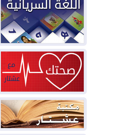
2026-08-02
دمشق وعمّان تحذران بغداد:
أي هجوم من أراضي العراق سيواجه برد
2026-08-02
ترامب: الولايات المتحدة
وإسرائيل تعلقان شن ضربات على إيران
2026-08-01
تقرير: الولايات المتحدة تسحب
منظومة باتريوت الدفاعية من أربيل
2026-08-01
النفط: اتفاقية ثلاثية لاستئناف
التصدير عبر جيهان بطاقة 750 ألف برميل
يومياً
2026-08-01
"في أقرب وقت ممكن".. إدارة
ترامب تخطط لشن ضربات جديدة على إيران
2026-07-31
أتروشي: قرار السلم والحرب
في العراق "مختطف" وخارج سيطرة
الحكومة