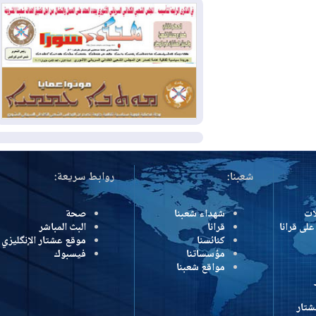
2026-07-31
50 درجة مئوية في 5
محافظات.. العراق على موعد مع موجة حر
السبت
2026-07-31
سبتة تهز أوروبا.. إيطاليا تهدد
بورقة شنغن وفرنسا تشدد الحدود
المزيد
شعبنا:
روابط سريعة:
شهداء شعبنا
صحة
رانا
قرانا
البث المباشر
كنائسنا
موقع عشتار الإنگليزي
مؤسساتنا
فيسبوك
مواقع شعبنا