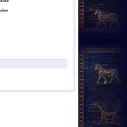
محافظة نينوى/ قضاء
مجلس 