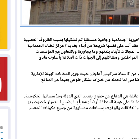
رية اجتماعية وجاهية مستقلة تم تشكيلها بسبب الظروف العصيبة
لتي مرت بها مدينتنا بعد التغيير سنة 2003 فقد آلت على نفسها شريحة من أبناء بغديدا/ مركز قضاء الحمدانية
مجالات لأبناء بلدتهم وما يجاورها وبالتعاون مع المؤسسات
ات المواطنين ومشاكلهم إلى الجهات ذات العلاقة بأسلوب هادئ
س المجلس بتاريخ 10/4/2006 بدعم من الاستاذ سركيس آغاجان حيث جرى انتخابات الهيئة الإدارية
امني لما تحمله من خبرات بشكل طوعي بعيداً عن المنافع
 عاتقة هي الدفاع عن حقوق بغديدا لدى الدولة ومؤسساتها الحكومية،
حفاظ على هوية المنطقة أرضاً وشعباً بما يضمن استمرار خصوصيتها
ناء العلاقات والوقوف بمسافات متساوية من جميع مكونات الشعب.
06
"إ