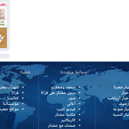
وإ
01
من
01
يو
ال
وسائط متعددة:
شعبنا:
بار شعبنا
صحف ومجلات
شهداء شعبن
خبار
درون عشتار على قرانا
قرانا
خبار الرياضية
صور
كنائسنا
أرشيف
أغاني
مؤسساتنا
بار منوعة
فيديو كليب
مواقع شعبنا
بار كنسية
مكتبة عشتار
كاريكاتير
صحتك مع عشتار