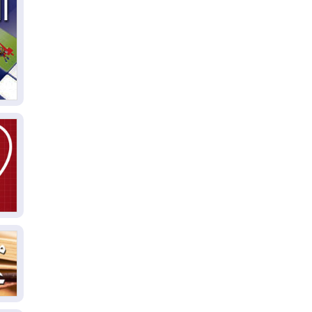
03
دي
03
وا
03
بس
02
ال
بط
02
أي
02