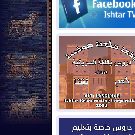
2026-08-
حرائق فرنسا.. توقيف 402
شخص بينهم 156 قاصرا منذ بداية موسم
حرائق
2026-08-
سومو: إنتاج النفط في إقليم
ردستان انخفض إلى أقل من 10%
2026-08-
ملفات حقبة الكاظمي تعود إلى
واجهة.. أنباء عن مراجعات قضائية
حقيقات أوسع في قضايا فساد
2026-08-
بيترو يشكو تزوير الانتخابات
رئاسية ويحذر من "حرب أهلية" في
لومبيا
2026-08-
رئيس إقليم كوردستان في
شق في زيارة رسمية
2026-08-
العراق يؤكد مجدداً التزامه
نع الهجمات على الدول المجاورة