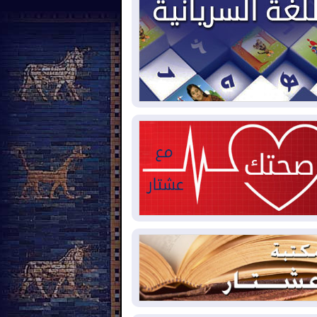
2026-08-
العجز والاقتراض يطوقان
المالية العراقية.. اقتراض يتجاوز 3 تريليونات
نار!
2026-08-
كوبا تغرق في الظلام مجددا
نهيار الشبكة الكهربائية
2026-08-
أوامر بإجلاء 60 ألف شخص
بب الحرائق في ولاية واشنطن
2026-08-
مشروع "حسابي" يُمهل
موظفين حتى نهاية أغسطس لاستلام
اقاتهم المصرفية
2026-08-
دمشق وعمّان تحذران بغداد:
 هجوم من أراضي العراق سيواجه برد
2026-08-
ترامب: الولايات المتحدة