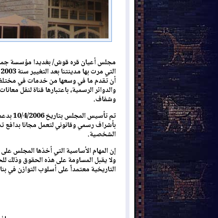
مجلس أعيان قره قوش/ بغديدا مؤسسة جماهي
ا
أن تقدم ما في وسعها من خدمات في مختلف ال
والدوائر الرسمية، باعتبارها قناة لنقل معان
وشفاف.
تم تأسي
بأشراف رسمي وقانوني لتعمل مجانا بدافع تض
الشخصية.
إن المهام الأساسية التي أخذها المجلس على
ولا يقبل المساومة على هذه الحقوق وذلك لل
التاريخية معتمداً على أسلوب التوازن في ب