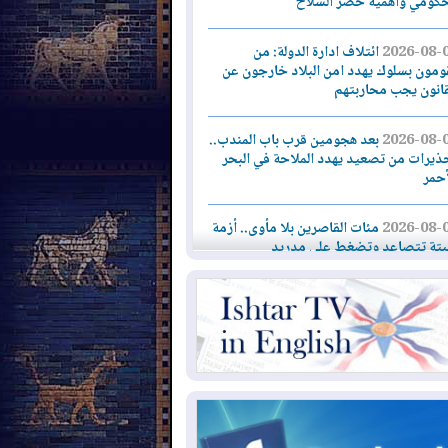
حكومي وأهمية حصر السلاح
2026-08-
ائتلاف ادارة الدولة: من
ومون بسلوك يهدد امن البلاد خارجون عن
قانون يجب محاربتهم
2026-08-
بعد هجومين قرب باب المندب..
ذيرات من تصعيد يهدد الملاحة في البحر
أحمر
2026-08-
مئات القاصرين بلا مأوى.. أزمة
تة تتصاعد وتضغط على مدريد
2026-08-
لمدة عام.. بدء توريد 100
يون قدم مكعب يومياً من غاز كورمور في
ليم كوردستان إلى وزارة الكهرباء العراقية
2026-08-
15كارثة بيئية ومناخية ترسم
امح أخطر التحديات التي تواجه العراق
يوم