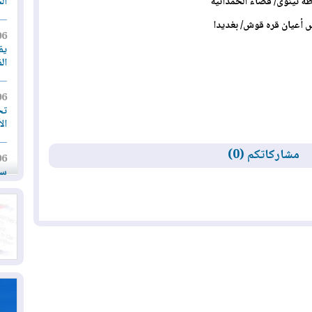
ال
 الحمدانية
أعيان قره قوش/ بغديدا
06
يق
ال
06
تح
ال
مشاركاتكم (0)
06
سب
05
مل
إق
05
مل
ال