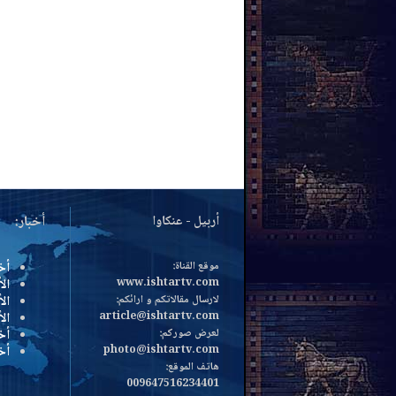
أربيل - عنكاوا
أخبار:
موقع القناة:
أخ
www.ishtartv.com
الأ
لارسال مقالاتكم و ارائكم:
الأ
article@ishtartv.com
ال
لعرض صوركم:
أخ
photo@ishtartv.com
أخ
هاتف الموقع:
009647516234401