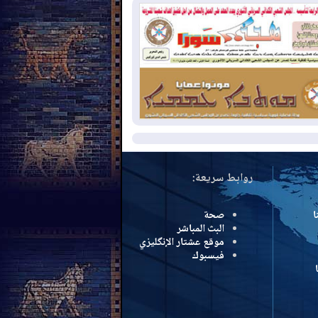
سرائيل تعلقان شن ضربات على إيران
2026-08-
تقرير: الولايات المتحدة تسحب
ظومة باتريوت الدفاعية من أربيل
2026-08-
النفط: اتفاقية ثلاثية لاستئناف
التصدير عبر جيهان بطاقة 750 ألف برميل
مياً
مزيد
روابط سريعة:
ا
صحة
البث المباشر
موقع عشتار الإنگليزي
فيسبوك