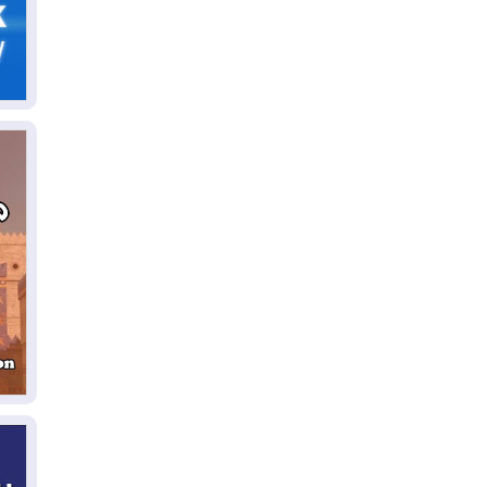
05
ال
04
كو
04
ال
وت
04
ال
كو
03
دم
03
بم