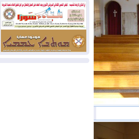
بسبب الحرائق في ولاية واشنطن
2026-08-02
مشروع "حسابي" يُمهل
الموظفين حتى نهاية أغسطس لاستلام
بطاقاتهم المصرفية
2026-08-02
دمشق وعمّان تحذران بغداد:
أي هجوم من أراضي العراق سيواجه برد
المزيد