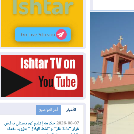
الأخبار
آخر المواضيع
2026-08-07
حكومة إقليم كوردستان ترفض
قرار "دانة غاز" و"نفط الهلال" بتزويد بغداد