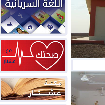
2026-08-04
بيترو يشكو تزوير الانتخابات
الرئاسية ويحذر من "حرب أهلية" في
كولومبيا
2026-08-03
رئيس إقليم كوردستان في
دمشق في زيارة رسمية
2026-08-03
العراق يؤكد مجدداً التزامه
بمنع الهجمات على الدول المجاورة
2026-08-03
العجز والاقتراض يطوقان
المالية العراقية.. اقتراض يتجاوز 3 تريليونات
دينار!
2026-08-03
كوبا تغرق في الظلام مجددا
وانهيار الشبكة الكهربائية
2026-08-03
أوامر بإجلاء 60 ألف شخص