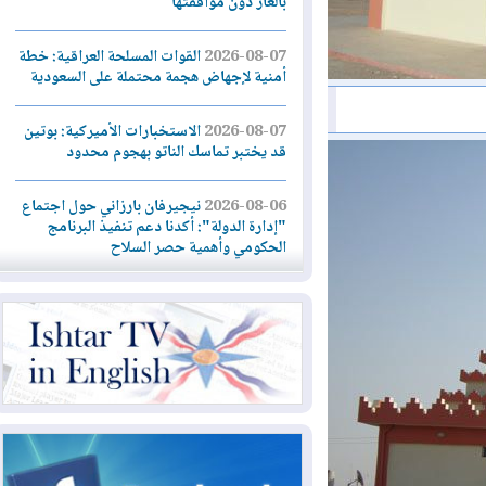
بالغاز دون موافقتها
2026-08-07
القوات المسلحة العراقية: خطة
أمنية لإجهاض هجمة محتملة على السعودية
2026-08-07
الاستخبارات الأميركية: بوتين
قد يختبر تماسك الناتو بهجوم محدود
2026-08-06
نيجيرفان بارزاني حول اجتماع
"إدارة الدولة": أكدنا دعم تنفيذ البرنامج
الحكومي وأهمية حصر السلاح
2026-08-06
ائتلاف ادارة الدولة: من
يقومون بسلوك يهدد امن البلاد خارجون عن
القانون يجب محاربتهم
2026-08-06
بعد هجومين قرب باب المندب..
تحذيرات من تصعيد يهدد الملاحة في البحر
الأحمر