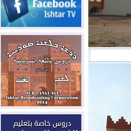
2026-08-06
مئات القاصرين بلا مأوى.. أزمة
سبتة تتصاعد وتضغط على مدريد
2026-08-05
لمدة عام.. بدء توريد 100
مليون قدم مكعب يومياً من غاز كورمور في
إقليم كوردستان إلى وزارة الكهرباء العراقية
2026-08-05
15كارثة بيئية ومناخية ترسم
ملامح أخطر التحديات التي تواجه العراق
اليوم
2026-08-05
حرائق فرنسا.. توقيف 402
شخص بينهم 156 قاصرا منذ بداية موسم
الحرائق
2026-08-04
سومو: إنتاج النفط في إقليم
كوردستان انخفض إلى أقل من 10%
2026-08-04
ملفات حقبة الكاظمي تعود إلى
الواجهة.. أنباء عن مراجعات قضائية
وتحقيقات أوسع في قضايا فساد