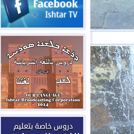
2026-08-03
رئيس إقليم كوردستان في
دمشق في زيارة رسمية
2026-08-03
العراق يؤكد مجدداً التزامه
بمنع الهجمات على الدول المجاورة
2026-08-03
العجز والاقتراض يطوقان
المالية العراقية.. اقتراض يتجاوز 3 تريليونات
دينار!
2026-08-03
كوبا تغرق في الظلام مجددا
وانهيار الشبكة الكهربائية
2026-08-03
أوامر بإجلاء 60 ألف شخص
بسبب الحرائق في ولاية واشنطن
2026-08-02
مشروع "حسابي" يُمهل
الموظفين حتى نهاية أغسطس لاستلام
بطاقاتهم المصرفية