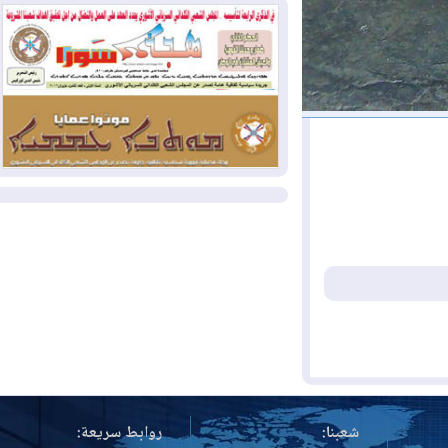
2026-07-31
50 درجة مئوية في 5
محافظات.. العراق على موعد مع موجة حر
السبت
2026-07-31
سبتة تهز أوروبا.. إيطاليا تهدد
بورقة شنغن وفرنسا تشدد الحدود
المزيد
شعبنا:
روابط سريعة: