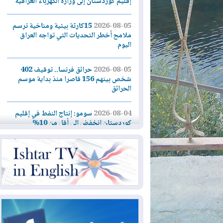
إقليم كوردستان إلى وزارة الكهرباء العراقية
2026-08-05
15كارثة بيئية ومناخية ترسم
ملامح أخطر التحديات التي تواجه العراق
اليوم
2026-08-05
حرائق فرنسا.. توقيف 402
شخص بينهم 156 قاصرا منذ بداية موسم
الحرائق
2026-08-04
سومو: إنتاج النفط في إقليم
كوردستان انخفض إلى أقل من 10%
2026-08-04
ملفات حقبة الكاظمي تعود إلى
الواجهة.. أنباء عن مراجعات قضائية
وتحقيقات أوسع في قضايا فساد
2026-08-04
بيترو يشكو تزوير الانتخابات
الرئاسية ويحذر من "حرب أهلية" في
كولومبيا