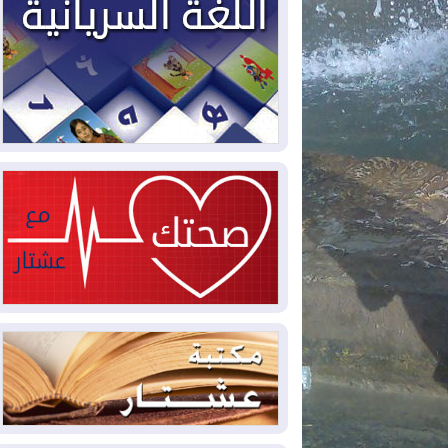
2026-08-02
دمشق وعمّان تحذران بغداد:
أي هجوم من أراضي العراق سيواجه برد
2026-08-02
ترامب: الولايات المتحدة
وإسرائيل تعلقان شن ضربات على إيران
2026-08-01
تقرير: الولايات المتحدة تسحب
منظومة باتريوت الدفاعية من أربيل
2026-08-01
النفط: اتفاقية ثلاثية لاستئناف
التصدير عبر جيهان بطاقة 750 ألف برميل
يومياً
2026-08-01
"في أقرب وقت ممكن".. إدارة
ترامب تخطط لشن ضربات جديدة على إيران
2026-07-31
أتروشي: قرار السلم والحرب
في العراق "مختطف" وخارج سيطرة
الحكومة