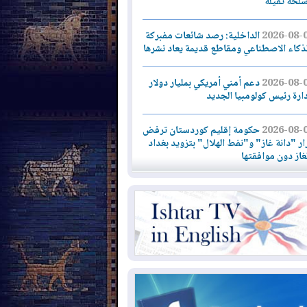
سلحة ثقيلة
2026-08-
الداخلية: رصد شائعات مفبركة
لذكاء الاصطناعي ومقاطع قديمة يعاد نشرها
2026-08-
دعم أمني أمريكي بمليار دولار
دارة رئيس كولومبيا الجديد
2026-08-
حكومة إقليم كوردستان ترفض
ار "دانة غاز" و"نفط الهلال" بتزويد بغداد
لغاز دون موافقتها
2026-08-
القوات المسلحة العراقية: خطة
نية لإجهاض هجمة محتملة على السعودية
2026-08-
الاستخبارات الأميركية: بوتين
 يختبر تماسك الناتو بهجوم محدود
2026-08-
نيجيرفان بارزاني حول اجتماع
دارة الدولة": أكدنا دعم تنفيذ البرنامج