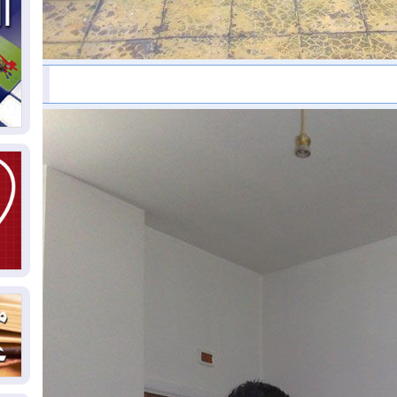
05
ال
04
كو
04
ال
وت
04
ال
كو
03
دم
03