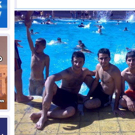
ال
06
يق
ال
06
تح
ال
06
سب
05
مل
إق
05
مل
ال