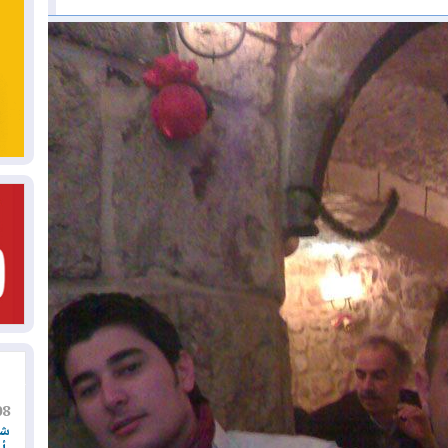
08
شر