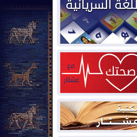
2026-08-
حرائق فرنسا.. توقيف 402
شخص بينهم 156 قاصرا منذ بداية موسم
حرائق
2026-08-
سومو: إنتاج النفط في إقليم
ردستان انخفض إلى أقل من 10%
2026-08-
ملفات حقبة الكاظمي تعود إلى
واجهة.. أنباء عن مراجعات قضائية
حقيقات أوسع في قضايا فساد
2026-08-
بيترو يشكو تزوير الانتخابات
رئاسية ويحذر من "حرب أهلية" في
لومبيا
2026-08-
رئيس إقليم كوردستان في
شق في زيارة رسمية
2026-08-
العراق يؤكد مجدداً التزامه