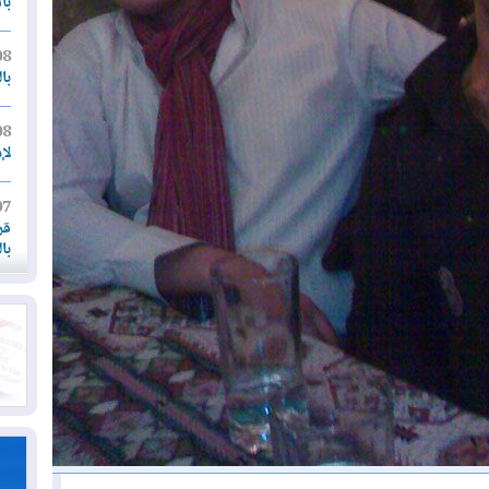
بأ
08
با
08
لإ
07
قر
با
07
أم
07
قد
06
"إ