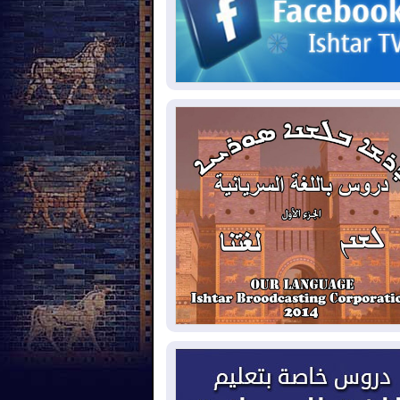
حكومي وأهمية حصر السلاح
2026-08-
ائتلاف ادارة الدولة: من
ومون بسلوك يهدد امن البلاد خارجون عن
قانون يجب محاربتهم
2026-08-
بعد هجومين قرب باب المندب..
ذيرات من تصعيد يهدد الملاحة في البحر
أحمر
2026-08-
مئات القاصرين بلا مأوى.. أزمة
تة تتصاعد وتضغط على مدريد
2026-08-
لمدة عام.. بدء توريد 100
يون قدم مكعب يومياً من غاز كورمور في
ليم كوردستان إلى وزارة الكهرباء العراقية
2026-08-
15كارثة بيئية ومناخية ترسم
امح أخطر التحديات التي تواجه العراق
يوم