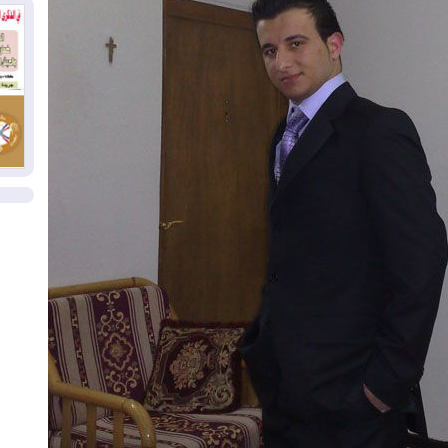
بم
03
دي
03
وا
ال