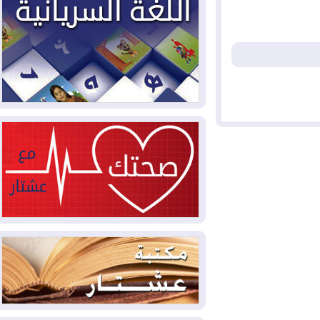
2026-08-05
حرائق فرنسا.. توقيف 402
شخص بينهم 156 قاصرا منذ بداية موسم
الحرائق
2026-08-04
سومو: إنتاج النفط في إقليم
كوردستان انخفض إلى أقل من 10%
2026-08-04
ملفات حقبة الكاظمي تعود إلى
الواجهة.. أنباء عن مراجعات قضائية
وتحقيقات أوسع في قضايا فساد
2026-08-04
بيترو يشكو تزوير الانتخابات
الرئاسية ويحذر من "حرب أهلية" في
كولومبيا
2026-08-03
رئيس إقليم كوردستان في
دمشق في زيارة رسمية
2026-08-03
العراق يؤكد مجدداً التزامه