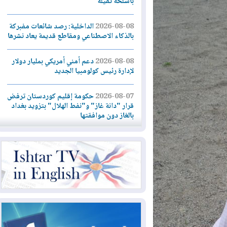
بأسلحة ثقيلة
2026-08-08
الداخلية: رصد شائعات مفبركة
بالذكاء الاصطناعي ومقاطع قديمة يعاد نشرها
2026-08-08
دعم أمني أمريكي بمليار دولار
لإدارة رئيس كولومبيا الجديد
2026-08-07
حكومة إقليم كوردستان ترفض
قرار "دانة غاز" و"نفط الهلال" بتزويد بغداد
بالغاز دون موافقتها
2026-08-07
القوات المسلحة العراقية: خطة
أمنية لإجهاض هجمة محتملة على السعودية
2026-08-07
الاستخبارات الأميركية: بوتين
قد يختبر تماسك الناتو بهجوم محدود
2026-08-06
نيجيرفان بارزاني حول اجتماع
"إدارة الدولة": أكدنا دعم تنفيذ البرنامج