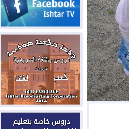
الحكومي وأهمية حصر السلاح
2026-08-06
ائتلاف ادارة الدولة: من
يقومون بسلوك يهدد امن البلاد خارجون عن
القانون يجب محاربتهم
2026-08-06
بعد هجومين قرب باب المندب..
تحذيرات من تصعيد يهدد الملاحة في البحر
الأحمر
2026-08-06
مئات القاصرين بلا مأوى.. أزمة
سبتة تتصاعد وتضغط على مدريد
2026-08-05
لمدة عام.. بدء توريد 100
مليون قدم مكعب يومياً من غاز كورمور في
إقليم كوردستان إلى وزارة الكهرباء العراقية
2026-08-05
15كارثة بيئية ومناخية ترسم
ملامح أخطر التحديات التي تواجه العراق
اليوم