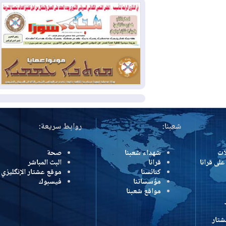
بمنع الهجمات على الدول المجاورة
2026-08-03
العجز والاقتراض يطوقان
المالية العراقية.. اقتراض يتجاوز 3 تريليونات
دينار!
2026-08-03
كوبا تغرق في الظلام مجددا
وانهيار الشبكة الكهربائية
المزيد
شعبنا:
روابط سريعة:
شهداء شعبنا
صحة
رانا
قرانا
البث المباشر
كنائسنا
موقع عشتار الإنگليزي
مؤسساتنا
فيسبوك
مواقع شعبنا