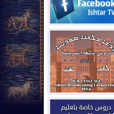
يون قدم مكعب يومياً من غاز كورمور في
ليم كوردستان إلى وزارة الكهرباء العراقية
2026-08-
15كارثة بيئية ومناخية ترسم
امح أخطر التحديات التي تواجه العراق
يوم
2026-08-
حرائق فرنسا.. توقيف 402
شخص بينهم 156 قاصرا منذ بداية موسم
حرائق
2026-08-
سومو: إنتاج النفط في إقليم
ردستان انخفض إلى أقل من 10%
2026-08-
ملفات حقبة الكاظمي تعود إلى
واجهة.. أنباء عن مراجعات قضائية
حقيقات أوسع في قضايا فساد
2026-08-
بيترو يشكو تزوير الانتخابات
رئاسية ويحذر من "حرب أهلية" في
لومبيا