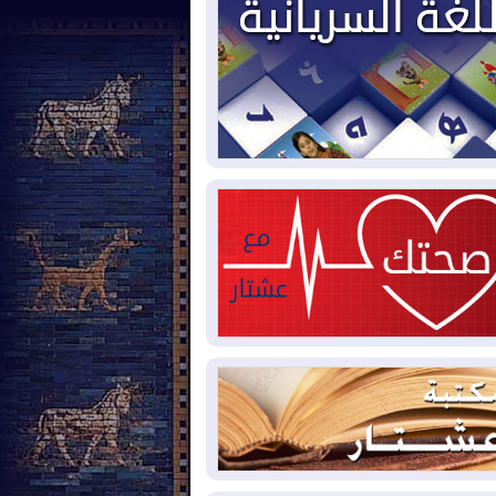
2026-08-
رئيس إقليم كوردستان في
شق في زيارة رسمية
2026-08-
العراق يؤكد مجدداً التزامه
نع الهجمات على الدول المجاورة
2026-08-
العجز والاقتراض يطوقان
المالية العراقية.. اقتراض يتجاوز 3 تريليونات
نار!
2026-08-
كوبا تغرق في الظلام مجددا
نهيار الشبكة الكهربائية
2026-08-
أوامر بإجلاء 60 ألف شخص
بب الحرائق في ولاية واشنطن
2026-08-
مشروع "حسابي" يُمهل
موظفين حتى نهاية أغسطس لاستلام