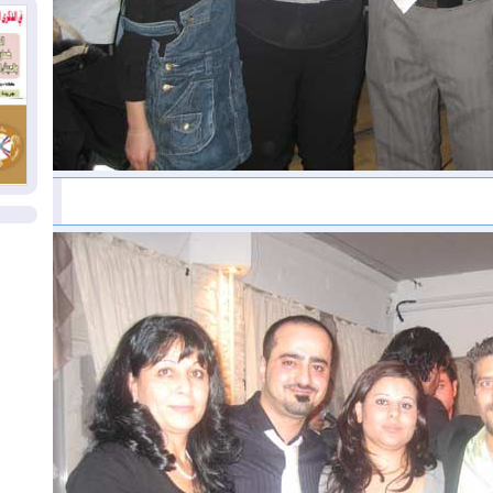
بط
02
أي
02
وإ
ال