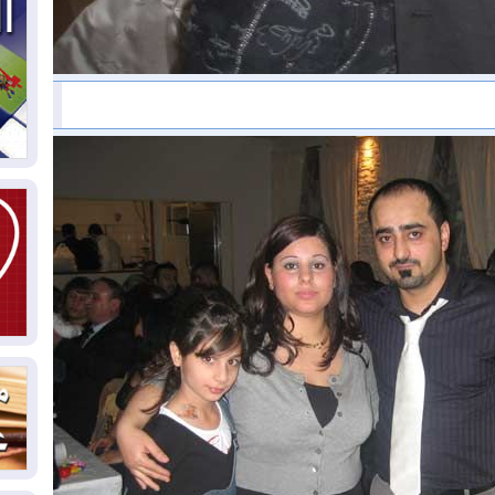
03
دم
03
بم
03
دي
03
وا
03
بس
02
ال