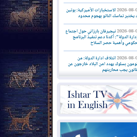
2026-08-
الاستخبارات الأميركية: بوتين
 يختبر تماسك الناتو بهجوم محدود
2026-08-
نيجيرفان بارزاني حول اجتماع
دارة الدولة": أكدنا دعم تنفيذ البرنامج
حكومي وأهمية حصر السلاح
2026-08-
ائتلاف ادارة الدولة: من
ومون بسلوك يهدد امن البلاد خارجون عن
قانون يجب محاربتهم
2026-08-
بعد هجومين قرب باب المندب..
ذيرات من تصعيد يهدد الملاحة في البحر
أحمر
2026-08-
مئات القاصرين بلا مأوى.. أزمة
تة تتصاعد وتضغط على مدريد
2026-08-
لمدة عام.. بدء توريد 100