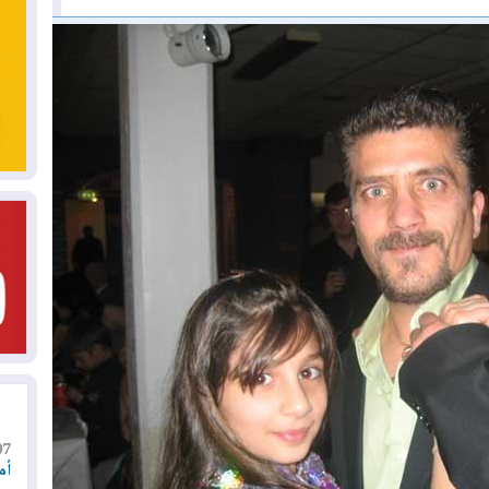
07
أم