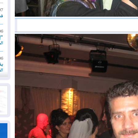
07
قد
06
"إ
ال
06
يق
ال
06
تح
ال
06
سب
05