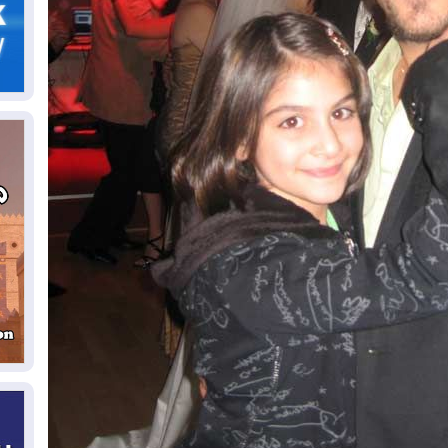
مل
إق
05
مل
ال
05
ال
04
كو
04
ال
وت
04
ال
كو