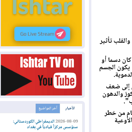
لب تأثير
 دسما أو
كون الجسم
وية.
إلى ضعف
 والدهون
الأخبار
آخر المواضيع
 من خطر
وعية
2026-08-09
الديمقراطي الكوردستاني:
سنؤسس مركزاً قيادياً في بغداد