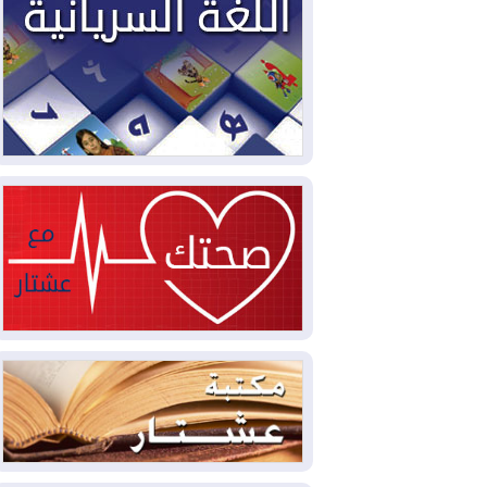
سبتة تتصاعد وتضغط على مدريد
2026-08-05
لمدة عام.. بدء توريد 100
مليون قدم مكعب يومياً من غاز كورمور في
إقليم كوردستان إلى وزارة الكهرباء العراقية
2026-08-05
15كارثة بيئية ومناخية ترسم
ملامح أخطر التحديات التي تواجه العراق
اليوم
2026-08-05
حرائق فرنسا.. توقيف 402
شخص بينهم 156 قاصرا منذ بداية موسم
الحرائق
2026-08-04
سومو: إنتاج النفط في إقليم
كوردستان انخفض إلى أقل من 10%
2026-08-04
ملفات حقبة الكاظمي تعود إلى
الواجهة.. أنباء عن مراجعات قضائية
وتحقيقات أوسع في قضايا فساد