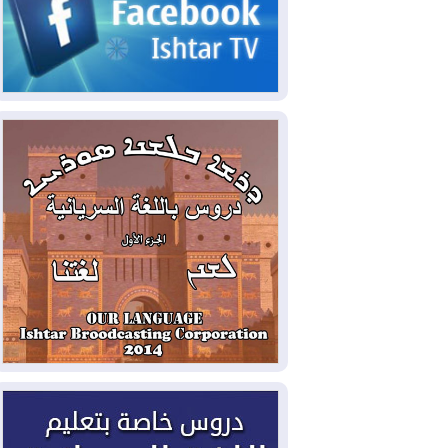
2026-08-07
القوات المسلحة العراقية: خطة
أمنية لإجهاض هجمة محتملة على السعودية
2026-08-07
الاستخبارات الأميركية: بوتين
قد يختبر تماسك الناتو بهجوم محدود
2026-08-06
نيجيرفان بارزاني حول اجتماع
"إدارة الدولة": أكدنا دعم تنفيذ البرنامج
الحكومي وأهمية حصر السلاح
2026-08-06
ائتلاف ادارة الدولة: من
يقومون بسلوك يهدد امن البلاد خارجون عن
القانون يجب محاربتهم
2026-08-06
بعد هجومين قرب باب المندب..
تحذيرات من تصعيد يهدد الملاحة في البحر
الأحمر
2026-08-06
مئات القاصرين بلا مأوى.. أزمة