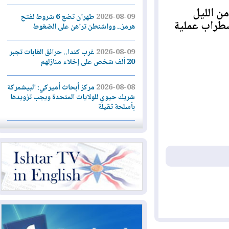
الليل
2026-08-09
طهران تضع 6 شروط لفتح
راب عملية
هرمز.. وواشنطن تراهن على الضغوط
2026-08-09
غرب كندا.. حرائق الغابات تجبر
20 ألف شخص على إخلاء منازلهم
2026-08-08
مركز أبحاث أميركي: البيشمركة
شريك حيوي للولايات المتحدة ويجب تزويدها
بأسلحة ثقيلة
2026-08-08
الداخلية: رصد شائعات مفبركة
بالذكاء الاصطناعي ومقاطع قديمة يعاد نشرها
2026-08-08
دعم أمني أمريكي بمليار دولار
لإدارة رئيس كولومبيا الجديد
2026-08-07
حكومة إقليم كوردستان ترفض
قرار "دانة غاز" و"نفط الهلال" بتزويد بغداد
بالغاز دون موافقتها