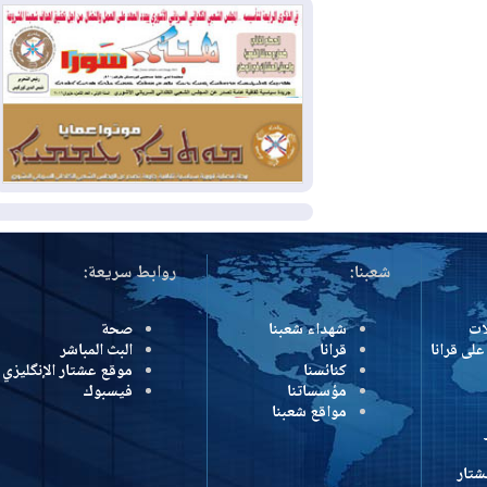
2026-08-04
بيترو يشكو تزوير الانتخابات
الرئاسية ويحذر من "حرب أهلية" في
كولومبيا
2026-08-03
رئيس إقليم كوردستان في
دمشق في زيارة رسمية
المزيد
شعبنا:
روابط سريعة:
شهداء شعبنا
صحة
رانا
قرانا
البث المباشر
كنائسنا
موقع عشتار الإنگليزي
مؤسساتنا
فيسبوك
مواقع شعبنا