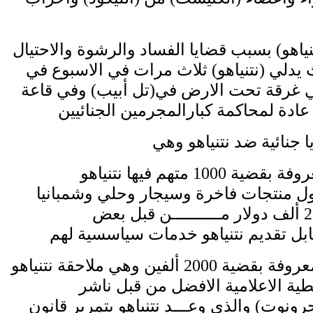
ياهو) بسبب قضايا الفساد والرشوة والاحتيال
ث يدلي (نتنياهو) ثلاث مرات في الاسبوع في
 غرقة تحت الارض في(تل أبيب) وفي قاعة
القضيةالاولى المعروفة بقضية 1000 متهم فيها نتنياهو
ل منتجات فاخرة وسيجار وحلي وشمبانيا
تزيد قيمتها عن 260 ألف دولار مــــــــــن قبل بعض
والقضية الثانية المعروفة بقضية 2000 ألفين وهي ملاحقة نتنياهو
ية الاعلامية الافضل من قبل ناشر
نوت) والذي وعـــد نتنياهو بتمرير قانون