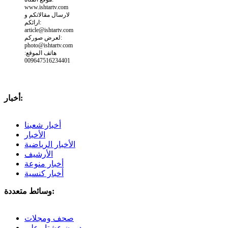
www.ishtartv.com
لارسال مقالاتكم و
ارائكم:
article@ishtartv.com
لعرض صوركم:
photo@ishtartv.com
هاتف الموقع:
009647516234401
أخبار:
أخبار شعبنا
الأخبار
الأخبار الرياضية
الأرشيف
أخبار منوعة
أخبار كنسية
وسائط متعددة:
صحف ومجلات
درون عشتار على