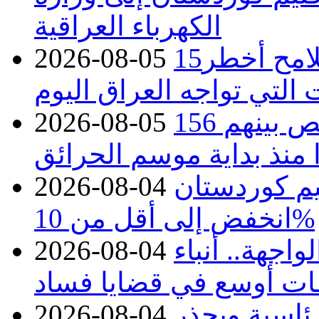
الكهرباء العراقية
15كارثة بيئية ومناخية ترسم ملامح أخطر
2026-08-05
 التي تواجه العراق اليوم
حرائق فرنسا.. توقيف 402 شخص بينهم 156
2026-08-05
منذ بداية موسم الحرائق
يم كوردستان
2026-08-04
انخفض إلى أقل من 10%
اجهة.. أنباء
2026-08-04
ات أوسع في قضايا فساد
رئاسية ويحذر
2026-08-04