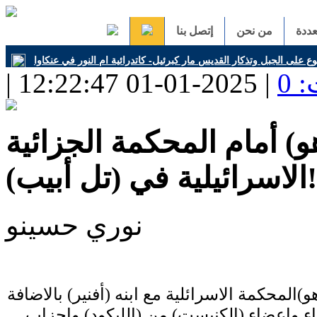
ددة
من نحن
إتصل بنا
 على الجبل وتذكار القديس مار كبرئيل- كاتدرائية ام النور في عنكاوا
 0
هو) أمام المحكمة الجزائية
الاسرائيلية في (تل أبيب)!
نوري حسينو
و)المحكمة الاسرائلية مع ابنه (أفنير) بالاضافة
ء واعضاء (الكنيست) من (الليكود) واحزاب