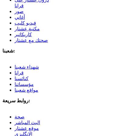
قرانا
صور
أغاني
فيديو كليب
مكتبة عشتار
كاريكاتير
صحتك مع عشتار
شعبنا:
شهداء شعبنا
قرانا
كنائسنا
مؤسساتنا
مواقع شعبنا
روابط سريعة:
صحة
البث المباشر
موقع عشتار
الإنگليزي