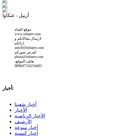
أربيل - عنكاوا
موقع القناة:
www.ishtartv.com
لارسال مقالاتكم و
ارائكم:
article@ishtartv.com
لعرض صوركم:
photo@ishtartv.com
هاتف الموقع:
009647516234401
أخبار:
أخبار شعبنا
الأخبار
الأخبار الرياضية
الأرشيف
أخبار منوعة
أخبار كنسية