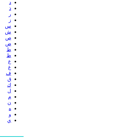
د
ذ
ر
ز
س
ش
ص
ض
ط
ظ
ع
غ
ف
ق
ك
ل
م
ن
ه
و
ي