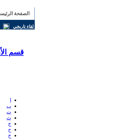
الصفحة الرئيسي
المسيحيون والكونفوشيوسيون يوقّعون إعلانًا مشتركًا في لقاء تاريخي
قسم الأ
ا
ب
ت
ث
ج
ح
خ