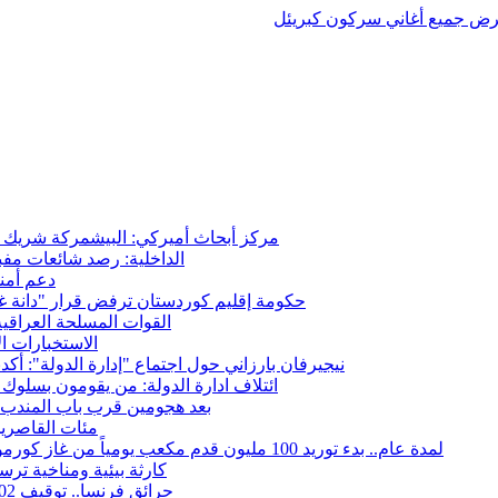
ض جميع أغاني سركون كبريئل
مركز أبحاث أميركي: البيشمركة شريك حي
الداخلية: رصد شائعات مفب
دعم أمني
حكومة إقليم كوردستان ترفض قرار "دانة غاز"
القوات المسلحة العراقي
الاستخبارات ال
نيجيرفان بارزاني حول اجتماع "إدارة الدولة": أكد
ائتلاف ادارة الدولة: من يقومون بسلوك 
بعد هجومين قرب باب المندب.. 
مئات القاصرين
لمدة عام.. بدء توريد 100 مليون قدم مكعب يومياً من غاز كورمور في إقليم كوردستان إلى وزارة الكهرباء العراقية
15كارثة بيئية ومناخية تر
حرائق فرنسا.. توقيف 402 شخص بينهم 156 قاصرا منذ بداية موسم الحرائق