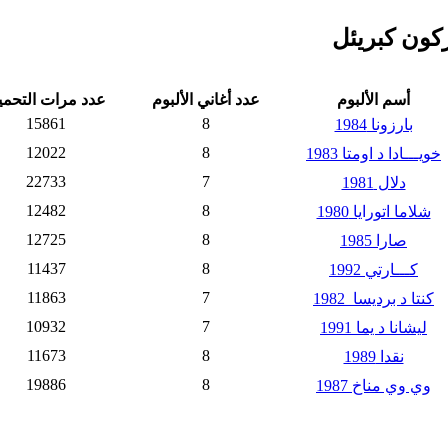
ون كبريئل
أسم الألبوم
عدد أغاني الألبوم
عدد مرات التحمي
15861
8
بارزونا 1984
12022
8
خويـــادا د اومتا 1983
22733
7
دلال 1981
12482
8
شلاما اتورايا 1980
12725
8
صارا 1985
11437
8
كـــارتي 1992
11863
7
كنتا د برديسا 1982
10932
7
ليشانا د يما 1991
11673
8
نقدا 1989
19886
8
وي وي مناخ 1987