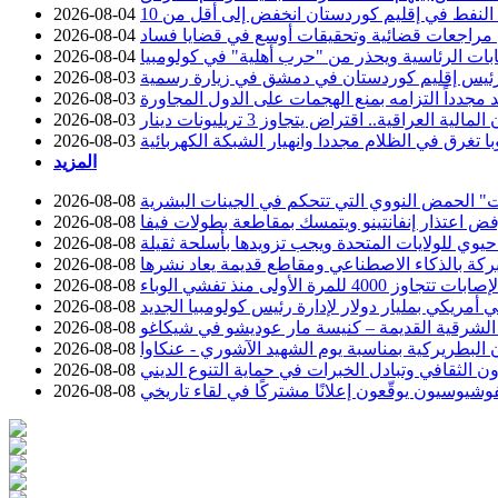
2026-08-04
عن مراجعات قضائية وتحقيقات أوسع في قضايا فساد
2026-08-04
خابات الرئاسية ويحذر من "حرب أهلية" في كولومبيا
2026-08-04
ئيس إقليم كوردستان في دمشق في زيارة رسمية
2026-08-03
د مجدداً التزامه بمنع الهجمات على الدول المجاورة
2026-08-03
2026-08-03
با تغرق في الظلام مجددا وانهيار الشبكة الكهربائية
2026-08-03
المزيد
 الحمض النووي التي تتحكم في الجينات البشرية
2026-08-08
رفض اعتذار إنفانتينو ويتمسك بمقاطعة بطولات فيفا
2026-08-08
وي للولايات المتحدة ويجب تزويدها بأسلحة ثقيلة
2026-08-08
ركة بالذكاء الاصطناعي ومقاطع قديمة يعاد نشرها
2026-08-08
تجاوز 4000 للمرة الأولى منذ تفشي الوباء
2026-08-08
 أمريكي بمليار دولار لإدارة رئيس كولومبيا الجديد
2026-08-08
 الشرقية القديمة – كنيسة مار عوديشو في شيكاغو
2026-08-08
ن البطريركية بمناسبة يوم الشهيد الآشوري - عنكاوا
2026-08-08
ون الثقافي وتبادل الخبرات في حماية التنوع الديني
2026-08-08
شيوسيون يوقّعون إعلانًا مشتركًا في لقاء تاريخي
2026-08-08