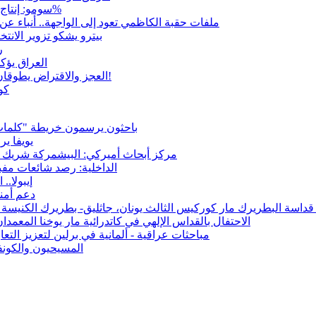
سومو: إنتاج النفط في إقليم كوردستان انخفض إلى أقل من 10%
ملفات حقبة الكاظمي تعود إلى الواجهة.. أنباء 
بيترو يشكو تزوير الانت
ر
العراق يؤك
العجز والاقتراض يطوقان المالية العراقية.. اقتراض يتجاوز 3 تريليونات دينار!
كو
باحثون يرسمون خريطة "كلمات"
يويفا ي
مركز أبحاث أميركي: البيشمركة شريك حي
الداخلية: رصد شائعات مفب
إيبولا.. الإصابات ت
دعم أمني
ه قداسة البطريرك مار كوركيس الثالث يونان، جاثليق- بطريرك الكنيسة
الاحتفال بالقداس الإلهي في كاتدرائية مار يوخنا المعمدا
مباحثات عراقية - ألمانية في برلين لتعزيز التعا
المسيحيون والكونفو