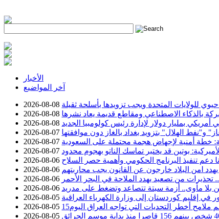
h
الأخبار
آخر المواضيع
وي للولايات المتحدة ويجب تزويدها بأسلحة ثقيلة
2026-08-08
ركة بالذكاء الاصطناعي ومقاطع قديمة يعاد نشرها
2026-08-08
 أمريكي بمليار دولار لإدارة رئيس كولومبيا الجديد
2026-08-08
 و"نفط الهلال" بتزويد بغداد بالغاز دون موافقتها
2026-08-07
ة: خطة أمنية لإجهاض هجمة محتملة على السعودية
2026-08-07
أميركية: بوتين قد يختبر تماسك الناتو بهجوم محدود
2026-08-07
نا دعم تنفيذ البرنامج الحكومي وأهمية حصر السلاح
2026-08-06
يهدد امن البلاد خارجون عن القانون يجب محاربتهم
2026-08-06
تحذيرات من تصعيد يهدد الملاحة في البحر الأحمر
2026-08-06
 بلا مأوى.. أزمة سبتة تتصاعد وتضغط على مدريد
2026-08-06
2026-08-05
سم ملامح أخطر التحديات التي تواجه العراق اليوم
2026-08-05
2026-08-05