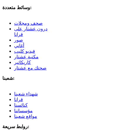
وسائط متعددة:
صحف ومجلات
درون عشتار على
قرانا
صور
أغاني
فيديو كليب
مكتبة عشتار
كاريكاتير
صحتك مع عشتار
شعبنا:
شهداء شعبنا
قرانا
كنائسنا
مؤسساتنا
مواقع شعبنا
روابط سريعة: