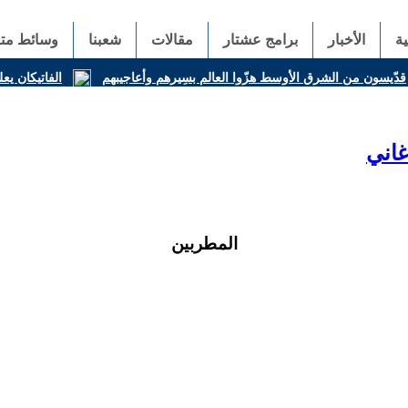
ة
الأخبار
برامج عشتار
مقالات
شعبنا
وسائط متع
قدّيسون من الشرق الأوسط هزّوا العالم بسِيرهم وأعاجيبهم
الفاتيكان يعل
غاني
المطربين