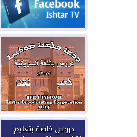
2026-08-06
مئات القاصرين بلا مأوى.. أزمة
سبتة تتصاعد وتضغط على مدريد
2026-08-05
لمدة عام.. بدء توريد 100
مليون قدم مكعب يومياً من غاز كورمور في
إقليم كوردستان إلى وزارة الكهرباء العراقية
2026-08-05
15كارثة بيئية ومناخية ترسم
ملامح أخطر التحديات التي تواجه العراق
اليوم
2026-08-05
حرائق فرنسا.. توقيف 402
شخص بينهم 156 قاصرا منذ بداية موسم
الحرائق
2026-08-04
سومو: إنتاج النفط في إقليم
كوردستان انخفض إلى أقل من 10%
2026-08-04
ملفات حقبة الكاظمي تعود إلى
الواجهة.. أنباء عن مراجعات قضائية
وتحقيقات أوسع في قضايا فساد