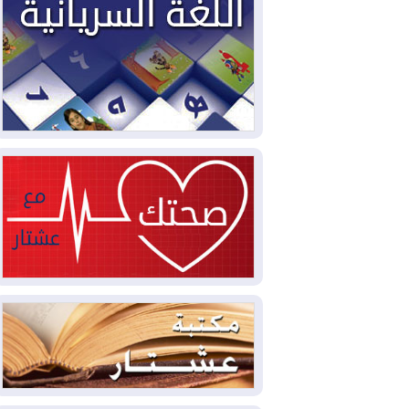
2026-08-04
بيترو يشكو تزوير الانتخابات
الرئاسية ويحذر من "حرب أهلية" في
كولومبيا
2026-08-03
رئيس إقليم كوردستان في
دمشق في زيارة رسمية
2026-08-03
العراق يؤكد مجدداً التزامه
بمنع الهجمات على الدول المجاورة
2026-08-03
العجز والاقتراض يطوقان
المالية العراقية.. اقتراض يتجاوز 3 تريليونات
دينار!
2026-08-03
كوبا تغرق في الظلام مجددا
وانهيار الشبكة الكهربائية
2026-08-03
أوامر بإجلاء 60 ألف شخص