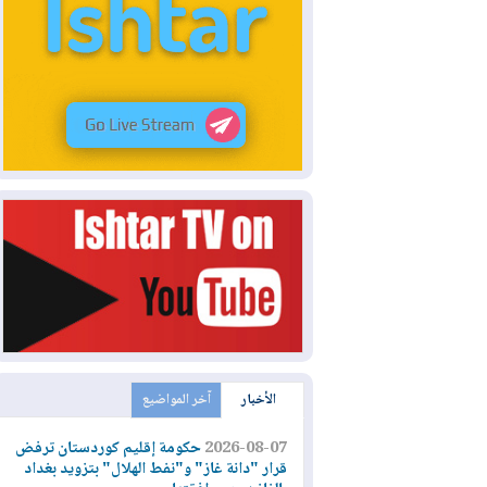
الأخبار
آخر المواضيع
2026-08-07
حكومة إقليم كوردستان ترفض
قرار "دانة غاز" و"نفط الهلال" بتزويد بغداد