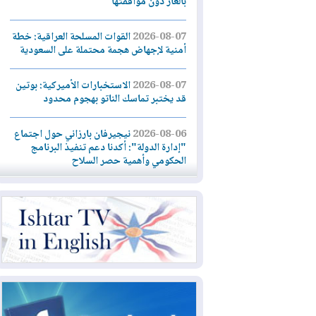
بالغاز دون موافقتها
2026-08-07
القوات المسلحة العراقية: خطة
أمنية لإجهاض هجمة محتملة على السعودية
2026-08-07
الاستخبارات الأميركية: بوتين
قد يختبر تماسك الناتو بهجوم محدود
2026-08-06
نيجيرفان بارزاني حول اجتماع
"إدارة الدولة": أكدنا دعم تنفيذ البرنامج
الحكومي وأهمية حصر السلاح
2026-08-06
ائتلاف ادارة الدولة: من
يقومون بسلوك يهدد امن البلاد خارجون عن
القانون يجب محاربتهم
2026-08-06
بعد هجومين قرب باب المندب..
تحذيرات من تصعيد يهدد الملاحة في البحر
الأحمر