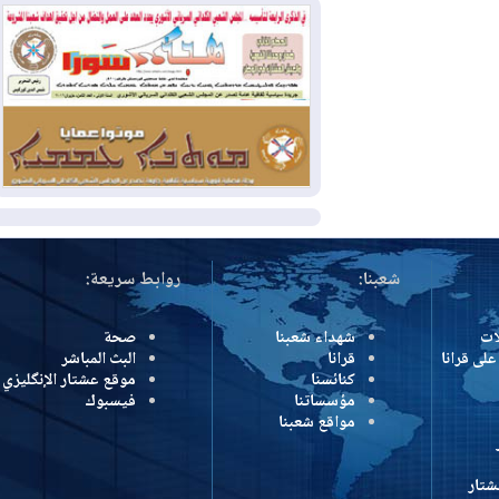
بسبب الحرائق في ولاية واشنطن
2026-08-02
مشروع "حسابي" يُمهل
الموظفين حتى نهاية أغسطس لاستلام
بطاقاتهم المصرفية
2026-08-02
دمشق وعمّان تحذران بغداد:
أي هجوم من أراضي العراق سيواجه برد
المزيد
شعبنا:
روابط سريعة:
شهداء شعبنا
صحة
رانا
قرانا
البث المباشر
كنائسنا
موقع عشتار الإنگليزي
مؤسساتنا
فيسبوك
مواقع شعبنا