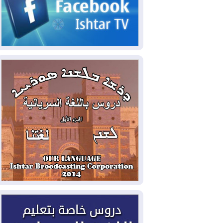
الحكومي وأهمية حصر السلاح
2026-08-06
ائتلاف ادارة الدولة: من
يقومون بسلوك يهدد امن البلاد خارجون عن
القانون يجب محاربتهم
2026-08-06
بعد هجومين قرب باب المندب..
تحذيرات من تصعيد يهدد الملاحة في البحر
الأحمر
2026-08-06
مئات القاصرين بلا مأوى.. أزمة
سبتة تتصاعد وتضغط على مدريد
2026-08-05
لمدة عام.. بدء توريد 100
مليون قدم مكعب يومياً من غاز كورمور في
إقليم كوردستان إلى وزارة الكهرباء العراقية
2026-08-05
15كارثة بيئية ومناخية ترسم
ملامح أخطر التحديات التي تواجه العراق
اليوم