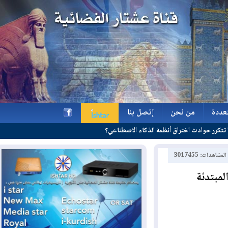
ة
من نحن
إتصل بنا
ة
من نحن
إتصل بنا
h
: 3017455
تدئة