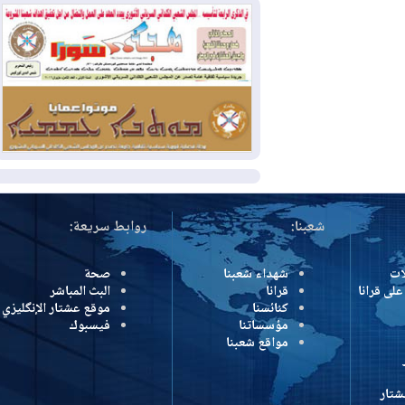
بمنع الهجمات على الدول المجاورة
2026-08-03
العجز والاقتراض يطوقان
المالية العراقية.. اقتراض يتجاوز 3 تريليونات
دينار!
2026-08-03
كوبا تغرق في الظلام مجددا
وانهيار الشبكة الكهربائية
المزيد
شعبنا:
روابط سريعة:
شهداء شعبنا
صحة
رانا
قرانا
البث المباشر
كنائسنا
موقع عشتار الإنگليزي
مؤسساتنا
فيسبوك
مواقع شعبنا