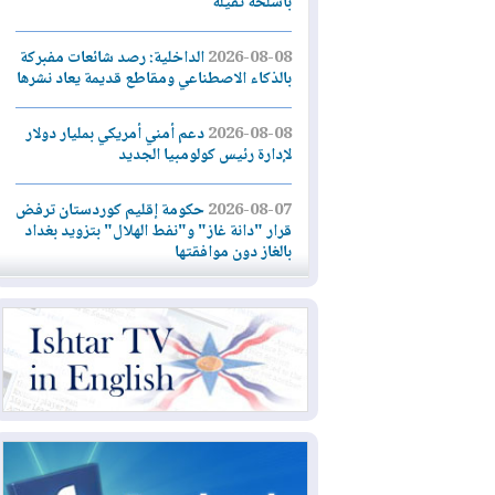
بأسلحة ثقيلة
2026-08-08
الداخلية: رصد شائعات مفبركة
بالذكاء الاصطناعي ومقاطع قديمة يعاد نشرها
2026-08-08
دعم أمني أمريكي بمليار دولار
لإدارة رئيس كولومبيا الجديد
2026-08-07
حكومة إقليم كوردستان ترفض
قرار "دانة غاز" و"نفط الهلال" بتزويد بغداد
بالغاز دون موافقتها
2026-08-07
القوات المسلحة العراقية: خطة
أمنية لإجهاض هجمة محتملة على السعودية
2026-08-07
الاستخبارات الأميركية: بوتين
قد يختبر تماسك الناتو بهجوم محدود
2026-08-06
نيجيرفان بارزاني حول اجتماع
"إدارة الدولة": أكدنا دعم تنفيذ البرنامج