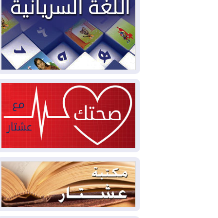
2026-08-05
حرائق فرنسا.. توقيف 402
شخص بينهم 156 قاصرا منذ بداية موسم
الحرائق
2026-08-04
سومو: إنتاج النفط في إقليم
كوردستان انخفض إلى أقل من 10%
2026-08-04
ملفات حقبة الكاظمي تعود إلى
الواجهة.. أنباء عن مراجعات قضائية
وتحقيقات أوسع في قضايا فساد
2026-08-04
بيترو يشكو تزوير الانتخابات
الرئاسية ويحذر من "حرب أهلية" في
كولومبيا
2026-08-03
رئيس إقليم كوردستان في
دمشق في زيارة رسمية
2026-08-03
العراق يؤكد مجدداً التزامه